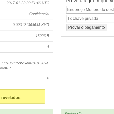
Prove a alguém que vo
2017-01-20 00:51:46 UTC
Confidencial
0.023121364643 XMR
13023 B
4
633da36446061e8f610102894
8eff27
0
 revelados.
Saídas (2)