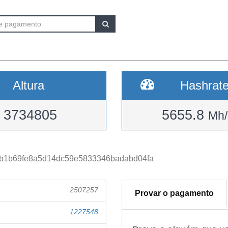
Altura
Hashrat
3734805
5655.8
Mh/
b1b69fe8a5d14dc59e5833346badabd04fa
2507257
Provar o pagamento
1227548