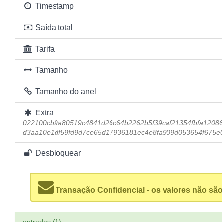
Timestamp
Saída total
Tarifa
Tamanho
Tamanho do anel
Extra
022100cb9a80519c4841d26c64b2262b5f39caf21354fbfa1208
d3aa10e1df59fd9d7ce65d17936181ec4e8fa909d053654f675e0
Desbloquear
Transação Confidencial - os valores não são
entradas (1)