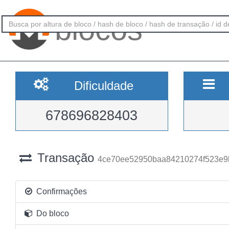
blocos
Dificuldade
678696828403
Transação
4ce70ee52950baa84210274f523e9
Confirmações
Do bloco