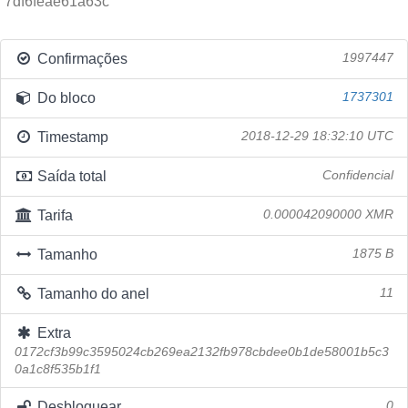
7df6feae61a63c
Confirmações
1997447
Do bloco
1737301
Timestamp
2018-12-29 18:32:10 UTC
Saída total
Confidencial
Tarifa
0.000042090000 XMR
Tamanho
1875 B
Tamanho do anel
11
Extra
0172cf3b99c3595024cb269ea2132fb978cbdee0b1de58001b5c3
0a1c8f535b1f1
Desbloquear
0