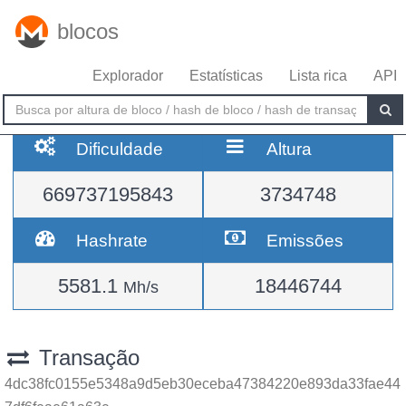
blocos
Explorador
Estatísticas
Lista rica
API
Dificuldade
Altura
669737195843
3734748
Hashrate
Emissões
5581.1
18446744
Mh/s
Transação
4dc38fc0155e5348a9d5eb30eceba47384220e893da33fae44