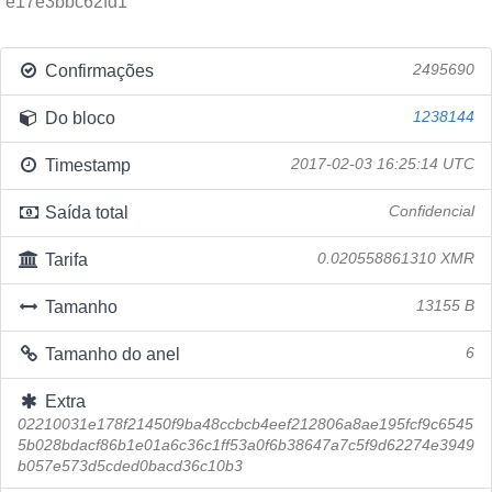
e17e3bbc62fd1
Confirmações
2495690
Do bloco
1238144
Timestamp
2017-02-03 16:25:14 UTC
Saída total
Confidencial
Tarifa
0.020558861310 XMR
Tamanho
13155 B
Tamanho do anel
6
Extra
02210031e178f21450f9ba48ccbcb4eef212806a8ae195fcf9c6545
5b028bdacf86b1e01a6c36c1ff53a0f6b38647a7c5f9d62274e3949
b057e573d5cded0bacd36c10b3