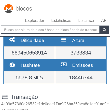
blocos
Explorador
Estatísticas
Lista rica
API
Dificuldade
Altura
669450653914
3733834
Hashrate
Emissões
5578.8
18446744
Mh/s
Transação
4e09a57360d26532c1dc0aec1f9a9f26ba36faca8c1dc01ad9c