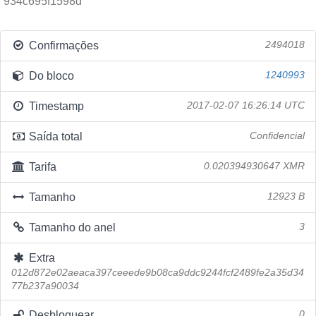
934c695f1598d
Confirmações
2494018
Do bloco
1240993
Timestamp
2017-02-07 16:26:14 UTC
Saída total
Confidencial
Tarifa
0.020394930647 XMR
Tamanho
12923 B
Tamanho do anel
3
Extra
012d872e02aeaca397ceeede9b08ca9ddc9244fcf2489fe2a35d34
77b237a90034
Desbloquear
0