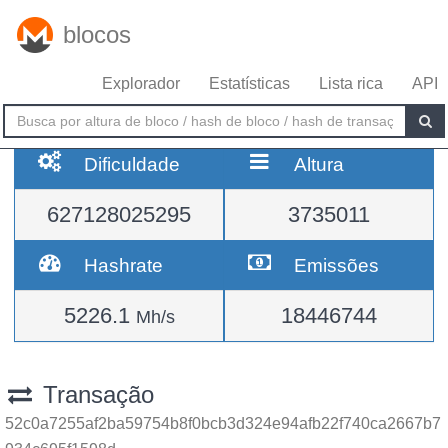
blocos
Explorador
Estatísticas
Lista rica
API
Dificuldade
Altura
627128025295
3735011
Hashrate
Emissões
5226.1
18446744
Mh/s
Transação
52c0a7255af2ba59754b8f0bcb3d324e94afb22f740ca2667b7