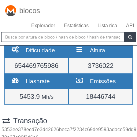
blocos
Explorador
Estatísticas
Lista rica
API
Dificuldade
Altura
654469765986
3736022
Hashrate
Emissões
5453.9
18446744
Mh/s
Transação
5353ee378ecd7e3d42626beca7f2234c69de9593adace59dd9