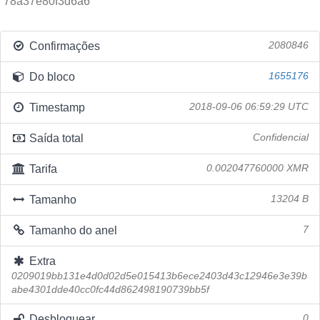
78a37e80f3d6a6
Confirmações
2080846
Do bloco
1655176
Timestamp
2018-09-06 06:59:29 UTC
Saída total
Confidencial
Tarifa
0.002047760000 XMR
Tamanho
13204 B
Tamanho do anel
7
Extra
0209019bb131e4d0d02d5e015413b6ece2403d43c12946e3e39b
abe4301dde40cc0fc44d862498190739bb5f
Desbloquear
0