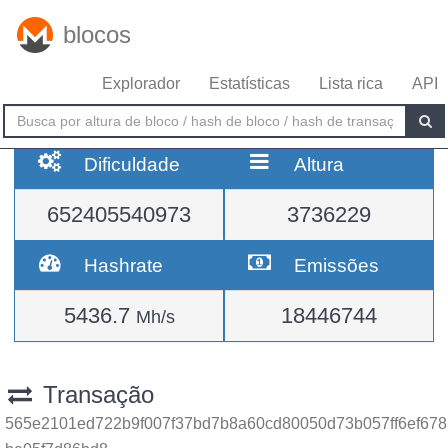
blocos
Explorador
Estatísticas
Lista rica
API
Dificuldade
Altura
652405540973
3736229
Hashrate
Emissões
5436.7
18446744
Mh/s
Transação
565e2101ed722b9f007f37bd7b8a60cd80050d73b057ff6ef678