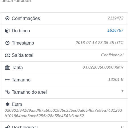
be05f7d86bd8
Confirmações
2119472
Do bloco
1616757
Timestamp
2018-07-14 23:35:45 UTC
Saída total
Confidencial
Tarifa
0.002203500000 XMR
Tamanho
13201 B
Tamanho do anel
7
Extra
020901f94189aadf67a50501935c335ed0af6548a7e9ea7431263
b101864ada3ace6255a28a55c4541d1db62
Desbloquear
0