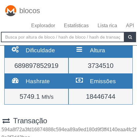
blocos
Explorador
Estatísticas
Lista rica
API
Dificuldade
Altura
689897852919
3734510
Hashrate
Emissões
5749.1
18446744
Mh/s
Transação
594a8f72a3fd16874888c594ea89a9ed180d9f3ff4140eaa4fc2f