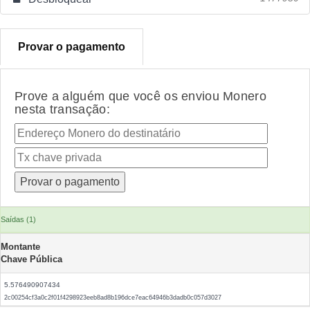
Provar o pagamento
Prove a alguém que você os enviou Monero
nesta transação:
Saídas (1)
Montante
Chave Pública
5.576490907434
2c00254cf3a0c2f01f4298923eeb8ad8b196dce7eac64946b3dadb0c057d3027