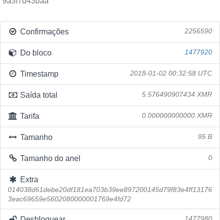
9a3f7d43baa
Confirmações
2256590
Do bloco
1477920
Timestamp
2018-01-02 00:32:58 UTC
Saída total
5.576490907434 XMR
Tarifa
0.000000000000 XMR
Tamanho
95 B
Tamanho do anel
0
Extra
014038d61debe20df181ea703b39ee897200145d79f83e4ff13176
3eac69659e5602080000001769e4fd72
Desbloquear
1477980