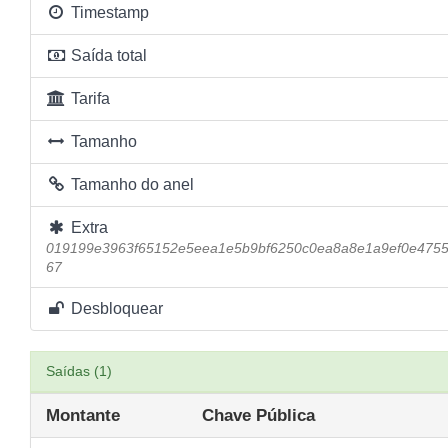
Timestamp
Saída total
Tarifa
Tamanho
Tamanho do anel
Extra
019199e3963f65152e5eea1e5b9bf6250c0ea8a8e1a9ef0e475
67
Desbloquear
Saídas (1)
Montante
Chave Pública