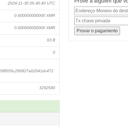
Prove a alguém que vo
2024-11-30 05:40:40 UTC
0.600000000000 XMR
0.000000000000 XMR
93 B
0
55f8555c295827a02041dc472
3292590