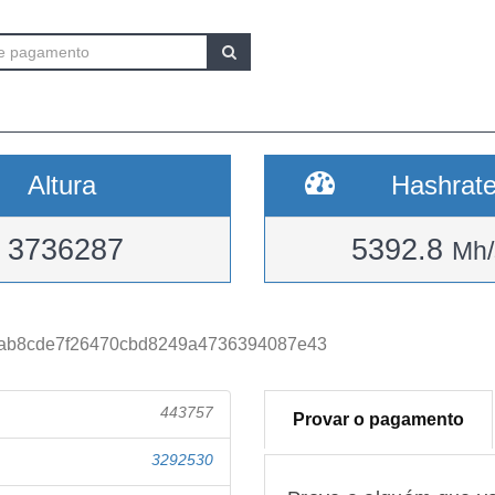
Altura
Hashrat
3736287
5392.8
Mh/
eab8cde7f26470cbd8249a4736394087e43
443757
Provar o pagamento
3292530