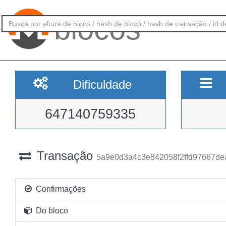
blocos
Dificuldade
647140759335
Transação
5a9e0d3a4c3e842058f2ffd97667d
Confirmações
Do bloco