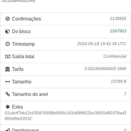
3818ae466c046
Confirmações
2138955
Do bloco
1597903
Timestamp
2018-06-18 19:41:28 UTC
Saída total
Confidencial
Tarifa
0.002459800000 XMR
Tamanho
13789 B
Tamanho do anel
7
Extra
01cdcff7bb12c030d76598b6095c161d68f6632e19815d80379ad3
865df6e53532
Desbloquear
0