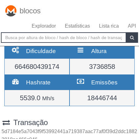
blocos
Explorador
Estatísticas
Lista rica
API
Dificuldade
Altura
664680439174
3736858
Hashrate
Emissões
5539.0
18446744
Mh/s
Transação
5d7184e5a7043f9f53992441a719387aac77af0f39d2ddc1882