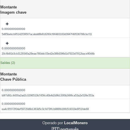
Montante
Imagem chave
0.000000000000
5d85bebcb95142f39507acabdd8b816260cf90483163d3947f49536788cbcf11
0.000000000000
20c6b91b3cb3129340a29eae780ddc03ed2e3864396d1d7923d7912bace9044b
Saídas (2)
Montante
Chave Pública
0.000000000000
b9f7d91c4430a2ad2c0296510b7456cd0b4d2d9b1300b2488ca53a2e528e353a
0.000000000000
ea4c65572f04ef5972fd6b1363d5c0cfd73ffcb986fb16fb519319e6f51fde68
Operado por
LocalMonero
🇵🇹 português