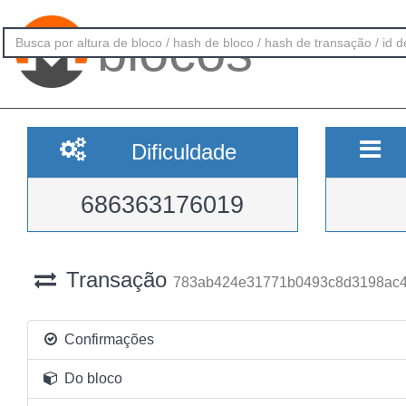
blocos
Dificuldade
686363176019
Transação
783ab424e31771b0493c8d3198ac4
Confirmações
Do bloco