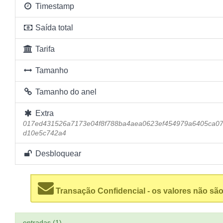
Timestamp
Saída total
Tarifa
Tamanho
Tamanho do anel
Extra
017ed431526a7173e04f8f788ba4aea0623ef454979a6405ca07
d10e5c742a4
Desbloquear
Transação Confidencial - os valores não são
entradas (1)