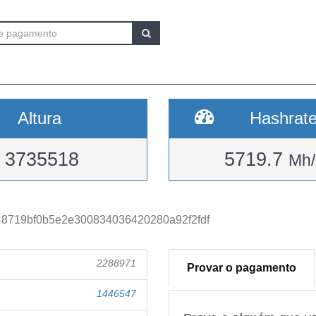
Altura
Hashrat
3735518
5719.7
Mh/
8719bf0b5e2e300834036420280a92f2fdf
2288971
Provar o pagamento
1446547