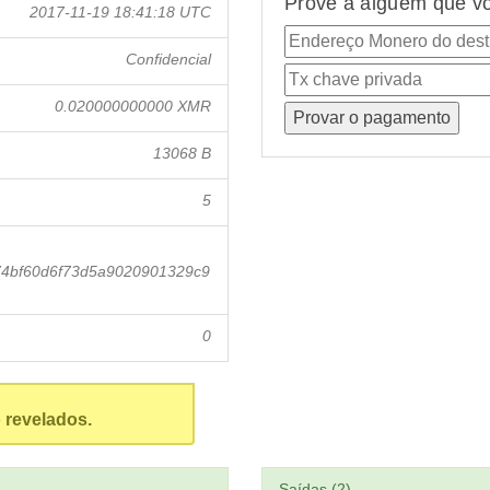
Prove a alguém que vo
2017-11-19 18:41:18 UTC
Confidencial
0.020000000000 XMR
13068 B
5
4bf60d6f73d5a9020901329c9
0
 revelados.
Saídas (2)