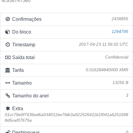
4c9387473e0
Confirmações
2439855
Do bloco
1294795
Timestamp
2017-04-23 11:56:02 UTC
Saída total
Confidencial
Tarifa
0.016284840000 XMR
Tamanho
13256 B
Tamanho do anel
3
Extra
01cc79e0f7436ed6a934011be7fdb3a922526411b1f041a6251698
8d5cef07675a
Desbloquear
0