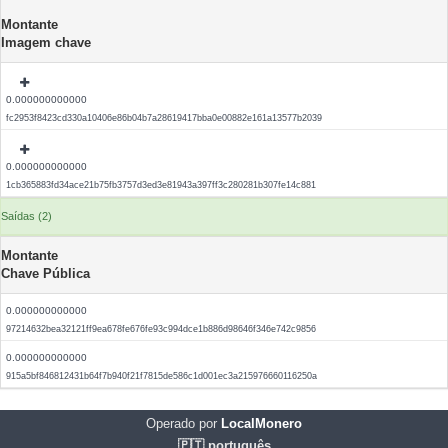
Montante
Imagem chave
0.000000000000
fc2953f8423cd330a10406e86b04b7a28619417bba0e00882e161a13577b2039
0.000000000000
1cb365883fd34ace21b75fb3757d3ed3e81943a397ff3c280281b307fe14c881
Saídas (2)
Montante
Chave Pública
0.000000000000
97214632bea32121ff9ea678fe676fe93c994dce1b886d98646f346e742c9856
0.000000000000
915a5bf846812431b64f7b940f21f7815de586c1d001ec3a215976660116250a
Operado por
LocalMonero
🇵🇹 português