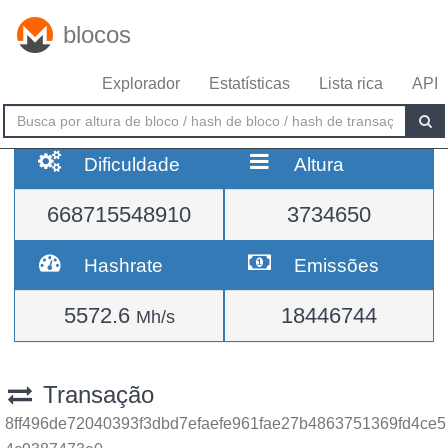
blocos
Explorador
Estatísticas
Lista rica
API
Dificuldade
Altura
668715548910
3734650
Hashrate
Emissões
5572.6
18446744
Mh/s
Transação
8ff496de72040393f3dbd7efaefe961fae27b4863751369fd4ce5