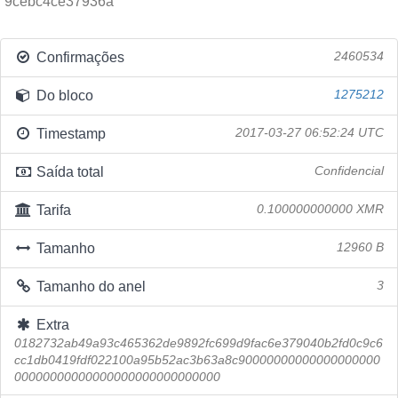
9cebc4ce37936a
Confirmações
2460534
Do bloco
1275212
Timestamp
2017-03-27 06:52:24 UTC
Saída total
Confidencial
Tarifa
0.100000000000 XMR
Tamanho
12960 B
Tamanho do anel
3
Extra
0182732ab49a93c465362de9892fc699d9fac6e379040b2fd0c9c6
cc1db0419fdf022100a95b52ac3b63a8c90000000000000000000
00000000000000000000000000000