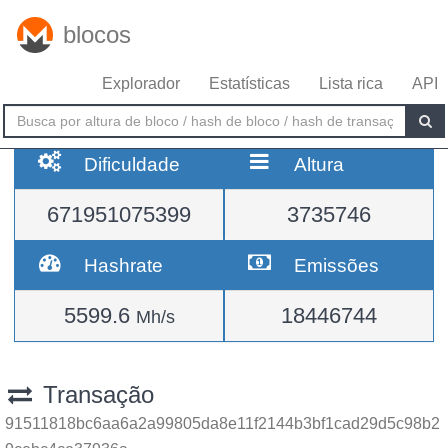
blocos
Explorador
Estatísticas
Lista rica
API
Dificuldade
Altura
671951075399
3735746
Hashrate
Emissões
5599.6
18446744
Mh/s
Transação
91511818bc6aa6a2a99805da8e11f2144b3bf1cad29d5c98b2