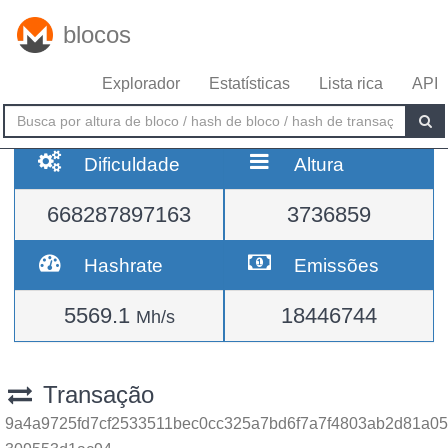
blocos
Explorador
Estatísticas
Lista rica
API
Dificuldade
Altura
668287897163
3736859
Hashrate
Emissões
5569.1
18446744
Mh/s
Transação
9a4a9725fd7cf2533511bec0cc325a7bd6f7a7f4803ab2d81a05