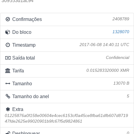
309553d1ac94
Confirmações
2408789
Do bloco
1328070
Timestamp
2017-06-08 14:40:11 UTC
Saída total
Confidencial
Tarifa
0.015283320000 XMR
Tamanho
13070 B
Tamanho do anel
5
Extra
01225876a0f158e00604e4cec6153cf0a45ce8fba61dfb607d8719
47fde2625e99020901b9fc67f5d9824861
Desbloquear
0