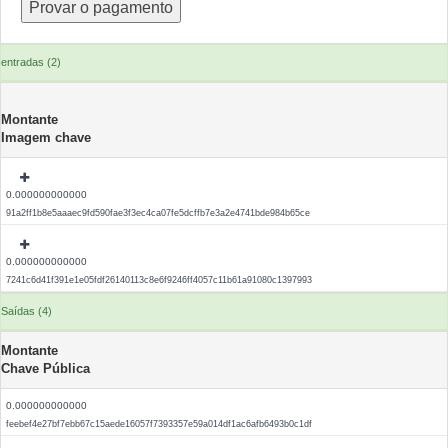
entradas (2)
Montante
Imagem chave
0.000000000000
91a2ff1b8e5aaaec9fd590fae3f3ec4ca07fe5dcffb7e3a2e4741bde984b65ce
0.000000000000
7241c6d41f391e1e05fdf26140113c8e6f9246ff4057c11b61a91080c1397993
Saídas (4)
Montante
Chave Pública
0.000000000000
feebef4e27bf7ebb67c15aede16057f7393357e59a014df1ac6afb6493b0c1df