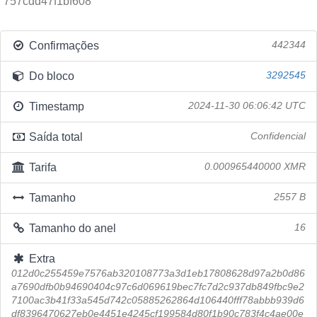
757cdd47f1bf608
Confirmações
442344
Do bloco
3292545
Timestamp
2024-11-30 06:06:42 UTC
Saída total
Confidencial
Tarifa
0.000965440000 XMR
Tamanho
2557 B
Tamanho do anel
16
Extra
012d0c255459e7576ab320108773a3d1eb17808628d97a2b0d86
a7690dfb0b94690404c97c6d069619bec7fc7d2c937db849fbc9e2
7100ac3b41f33a545d742c05885262864d106440fff78abbb939d6
df8396470627eb0e4451e4245cf199584d80f1b90c783f4c4ae00e