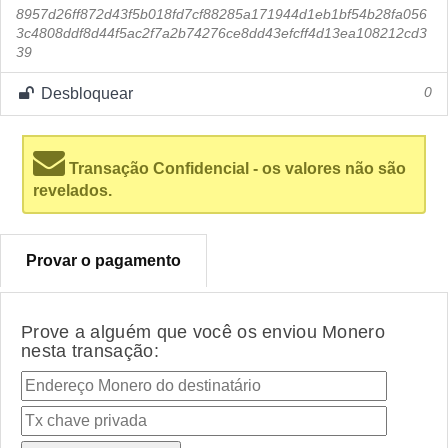
8957d26ff872d43f5b018fd7cf88285a171944d1eb1bf54b28fa056
3c4808ddf8d44f5ac2f7a2b74276ce8dd43efcff4d13ea108212cd3
39
Desbloquear
0
Transação Confidencial - os valores não são
revelados.
Provar o pagamento
Prove a alguém que você os enviou Monero
nesta transação: