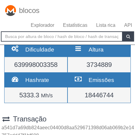
blocos
Explorador
Estatísticas
Lista rica
API
Dificuldade
Altura
639998003358
3734889
Hashrate
Emissões
5333.3
18446744
Mh/s
Transação
a541d7a69db824aeec04400d8aa529671398d06ab069b2e14