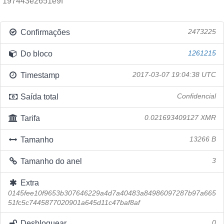
197443e2651e9f
Confirmações
2473225
Do bloco
1261215
Timestamp
2017-03-07 19:04:38 UTC
Saída total
Confidencial
Tarifa
0.021693409127 XMR
Tamanho
13266 B
Tamanho do anel
3
Extra
0145fee10f9653b307646229a4d7a40483a84986097287b97a665
51fc5c7445877020901a645d11c47baf8af
Desbloquear
0