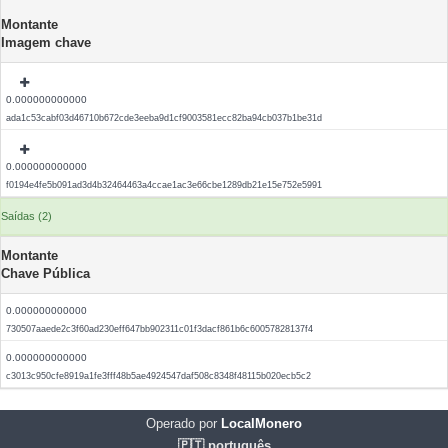
Montante
Imagem chave
0.000000000000
ada1c53cabf03d46710b672cde3eeba9d1cf9003581ecc82ba94cb037b1be31d
0.000000000000
f0194e4fe5b091ad3d4b32464463a4ccae1ac3e66cbe1289db21e15e752e5991
Saídas (2)
Montante
Chave Pública
0.000000000000
730507aaede2c3f60ad230eff647bb902311c01f3dacf861b6c60057828137f4
0.000000000000
c3013c950cfe8919a1fe3fff48b5ae4924547daf508c8348f48115b020ecb5c2
Operado por
LocalMonero
🇵🇹 português