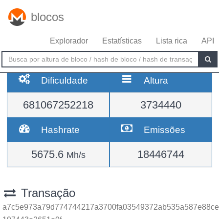
blocos
Explorador
Estatísticas
Lista rica
API
Dificuldade
Altura
681067252218
3734440
Hashrate
Emissões
5675.6
18446744
Mh/s
Transação
a7c5e973a79d774744217a3700fa03549372ab535a587e88ce