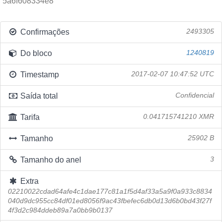
5a6f608334e8
Confirmações
2493305
Do bloco
1240819
Timestamp
2017-02-07 10:47:52 UTC
Saída total
Confidencial
Tarifa
0.041715741210 XMR
Tamanho
25902 B
Tamanho do anel
3
Extra
02210022cdad64afe4c1dae177c81a1f5d4af33a5a9f0a933c8834
040d9dc955cc84df01ed8056f9ac43fbefec6db0d13d6b0bd43f27f
4f3d2c984ddeb89a7a0bb9b0137