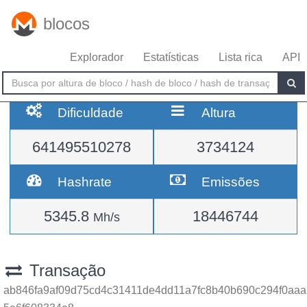
blocos
Explorador
Estatísticas
Lista rica
API
Dificuldade
Altura
641495510278
3734124
Hashrate
Emissões
5345.8
18446744
Mh/s
Transação
ab846fa9af09d75cd4c31411de4dd11a7fc8b40b690c294f0aaa