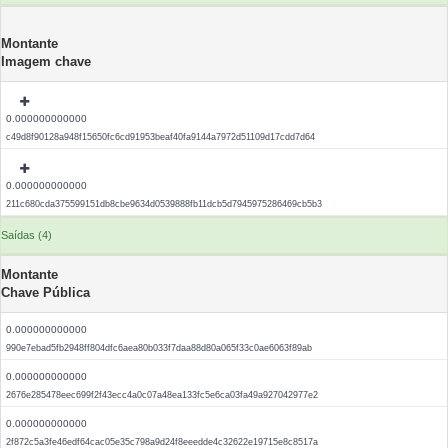
Montante
Imagem chave
0.000000000000
c49d8f90128a948f15650fc6cd91953beaf40fa9144a7972d51109d17cdd7d64
0.000000000000
211c680cda375599151db8cbe9634d0539888fb11dcb5d7945975286469cb5b3
Saídas (4)
Montante
Chave Pública
0.000000000000
990e7ebad5fb2948ff804dfc6aea80b033f7daa88d80a065f33c0ae6063f89ab
0.000000000000
2676e285478eec699f2f43ecc4a0c07a48ea133fc5e6ca03fa49a927042977e2
0.000000000000
2f872c5a3fe46edf64cac05e35c798a9d24f8eeedde4c32622e19715e8c8517a