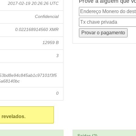
Prove a alguém que vo
2017-02-19 20:26:26 UTC
Confidencial
0.022168914560 XMR
12959 B
3
53bd8e94c845ab1c97101f3f5
5a68140bc
0
 revelados.
Saídas (2)