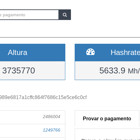
Altura
Hashrat
3735770
5633.9
Mh/
989e6817a1cffc864f7686c15e5ce6c0cf
2486004
Provar o pagamento
1249766