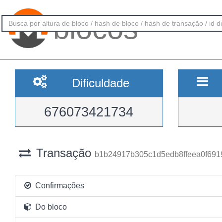
blocos
Dificuldade
676073421734
Transação
b1b24917b305c1d5edb8ffeea0f691
Confirmações
Do bloco