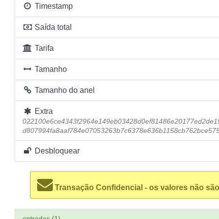
Timestamp
Saída total
Tarifa
Tamanho
Tamanho do anel
Extra
022100e6ce4343f2964e149eb03428d0ef81486e20177ed2de1
d807994fa8aaf784e07053263b7c6378e636b1158cb762bce57
Desbloquear
Transação Confidencial - os valores não são
entradas (1)