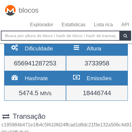
blocos
Explorador
Estatísticas
Lista rica
API
Dificuldade
Altura
656941287253
3733958
Hashrate
Emissões
5474.5
18446744
Mh/s
Transação
c195984b471e1fb4c5f410fd24ffcad1d8dc21f3e132a506c4d91