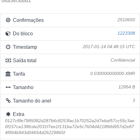
06a58f5dbd1
Confirmações
2510650
Do bloco
1223308
Timestamp
2017-01-14 04:48:15 UTC
Saída total
Confidencial
Tarifa
0.030000000000 XMR
Tamanho
12954 B
Tamanho do anel
3
Extra
0127c8fe7985082d287b6c8253fac1b70252a2d7ebaf57cc55c3ae
0f157ca138fcde2031f7ee1f131ba72e5c7604d421f86fd957d2e87
4f994b943d04654d26229865f