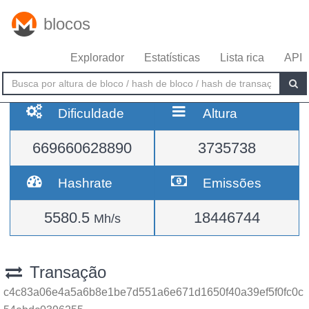
blocos
Explorador
Estatísticas
Lista rica
API
Dificuldade
Altura
669660628890
3735738
Hashrate
Emissões
5580.5
18446744
Mh/s
Transação
c4c83a06e4a5a6b8e1be7d551a6e671d1650f40a39ef5f0fc0c