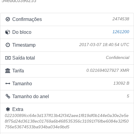
54ebdc0396255
Confirmações
2474538
Do bloco
1261200
Timestamp
2017-03-07 18:40:54 UTC
Saída total
Confidencial
Tarifa
0.021694027927 XMR
Tamanho
13092 B
Tamanho do anel
5
Extra
02210089fcc64e3d137ff13b42f342aee1f819df0b144e0a30e2e5e
8f75d24d36138ec01769a6b468535356c31091f76fbe6084e32f50
756e53674533ba934ba034e9bd5