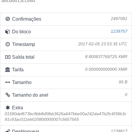
a6cbd613cc88d
Confirmações
2497081
Do bloco
1239757
Timestamp
2017-02-05 23:53:35 UTC
Saída total
8.800837768725 XMR
Tarifa
0.000000000000 XMR
Tamanho
95 B
Tamanho do anel
0
Extra
01580def673bc9bb8d5fbb3626a647bbe00a242da47b2fc4f39b3c
91c93ac011eb020800000007c5657565
Desbloquear
1239817