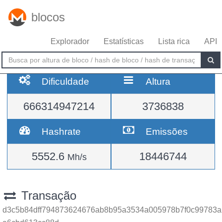
blocos
Explorador
Estatísticas
Lista rica
API
Dificuldade
Altura
666314947214
3736838
Hashrate
Emissões
5552.6
18446744
Mh/s
Transação
d3c5b84dff794873624676ab8b95a3534a005978b7f0c99783a