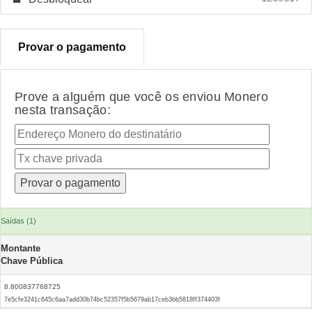
Provar o pagamento
Prove a alguém que você os enviou Monero
nesta transação:
Saídas (1)
Montante
Chave Pública
8.800837768725
7e5cfe3241c645c6aa7add30b74bc52357f5b5679ab17ceb3bb5818ff374403f