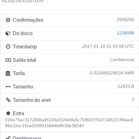
921d22e331d7b30
Confirmações
2509250
Do bloco
1226098
Timestamp
2017-01-18 01:03:58 UTC
Saída total
Confidencial
Tarifa
0.022685924534 XMR
Tamanho
12933 B
Tamanho do anel
3
Extra
01be75ac317280ba9510fa511fe0fa5c7bf841f76d7148221f84ae9
88a31ec15ce0209015b64bffb35b38240
Desbloquear
0