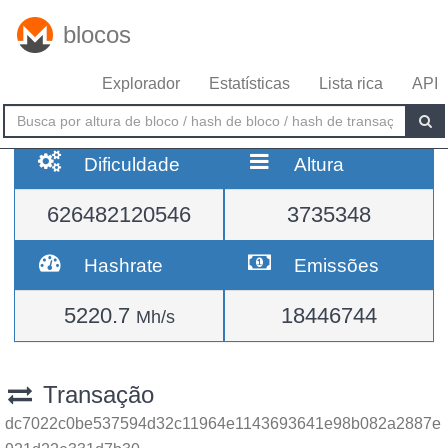
blocos
Explorador
Estatísticas
Lista rica
API
Dificuldade
Altura
626482120546
3735348
Hashrate
Emissões
5220.7
18446744
Mh/s
Transação
dc7022c0be537594d32c11964e1143693641e98b082a2887e