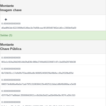
Montante
Imagem chave
0.000000000000
d0ad8fb3dc62215696e0148ee3e74d58ceac6f1955487462e1d0cc2393b45a00
Saídas (5)
Montante
Chave Pública
0.000000000000
901e1c824a28d249144d3fa836c989e274f4d40223f487c87c1bd35d29746438
0.000000000000
6b720b55cc17efb0fb753ee66fed9c906952456f256ef8bfbcc6fa2f329bd55d
0.000000000000
996573e9b68a49a0a71ab75f513198384135e4825112dda1d8bf6b968ace5e08
0.000000000000
457f76e577a68dafc350008426f21ce3b2bb2bd21ad3b406e0bc957fca50c010
0.000000000000