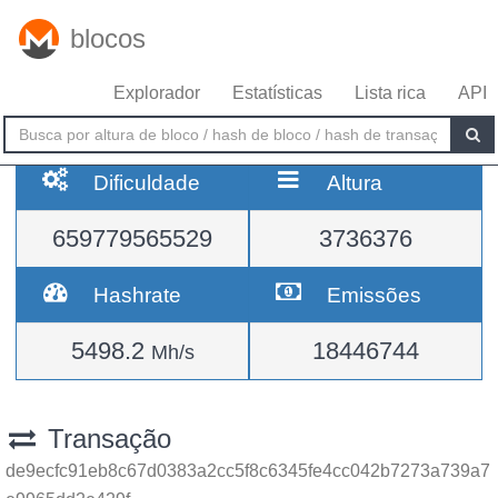
blocos
Explorador
Estatísticas
Lista rica
API
Dificuldade
Altura
659779565529
3736376
Hashrate
Emissões
5498.2
18446744
Mh/s
Transação
de9ecfc91eb8c67d0383a2cc5f8c6345fe4cc042b7273a739a7