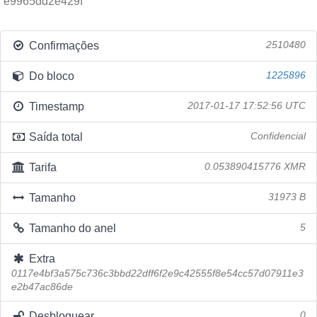
e9965dd2e429f
Confirmações
2510480
Do bloco
1225896
Timestamp
2017-01-17 17:52:56 UTC
Saída total
Confidencial
Tarifa
0.053890415776 XMR
Tamanho
31973 B
Tamanho do anel
5
Extra
0117e4bf3a575c736c3bbd22dff6f2e9c42555f8e54cc57d07911e3
e2b47ac86de
Desbloquear
0