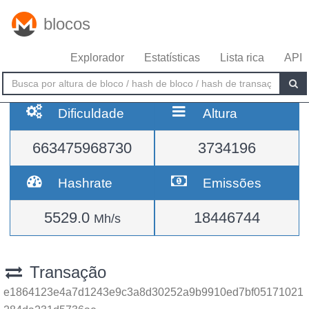
blocos
Explorador
Estatísticas
Lista rica
API
Dificuldade
Altura
663475968730
3734196
Hashrate
Emissões
5529.0
18446744
Mh/s
Transação
e1864123e4a7d1243e9c3a8d30252a9b9910ed7bf05171021