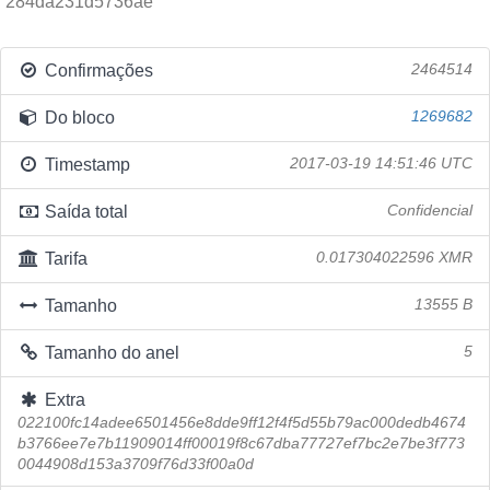
284da231d5736ae
Confirmações
2464514
Do bloco
1269682
Timestamp
2017-03-19 14:51:46 UTC
Saída total
Confidencial
Tarifa
0.017304022596 XMR
Tamanho
13555 B
Tamanho do anel
5
Extra
022100fc14adee6501456e8dde9ff12f4f5d55b79ac000dedb4674
b3766ee7e7b11909014ff00019f8c67dba77727ef7bc2e7be3f773
0044908d153a3709f76d33f00a0d