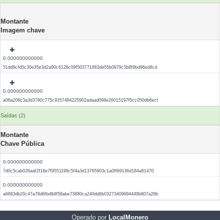
Montante
Imagem chave
0.000000000000
51dd9cfd5c30e35e3d2a90c6128c09f503771683de55b0979c5b8f9bd96ed8cd
0.000000000000
a06a208c3a3d3780c775c9357484225902adaad098e26015197f5cc050db6ecf
Saídas (2)
Montante
Chave Pública
0.000000000000
7d0c5cab028aaf2f18e7f9551199c5f4a3d13765903c1a0ff69136d184a81470
0.000000000000
a6883db20c47a78d6fbd94f58abe73880ca249dd6b03273409994449b807a28b
Operado por
LocalMonero