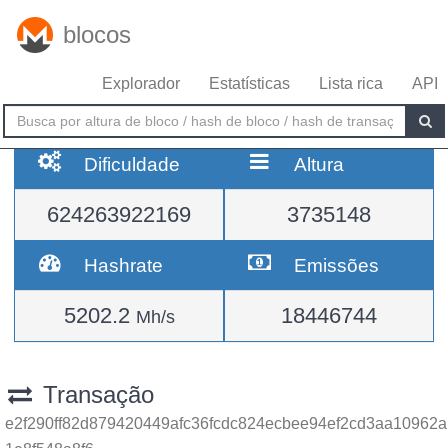
blocos
Explorador
Estatísticas
Lista rica
API
Dificuldade
Altura
624263922169
3735148
Hashrate
Emissões
5202.2
18446744
Mh/s
Transação
e2f290ff82d879420449afc36fcdc824ecbee94ef2cd3aa10962a