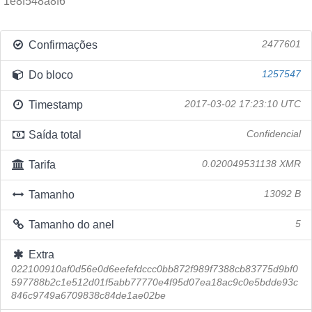
1e8f548a8f6
Confirmações
2477601
Do bloco
1257547
Timestamp
2017-03-02 17:23:10 UTC
Saída total
Confidencial
Tarifa
0.020049531138 XMR
Tamanho
13092 B
Tamanho do anel
5
Extra
022100910af0d56e0d6eefefdccc0bb872f989f7388cb83775d9bf0
597788b2c1e512d01f5abb77770e4f95d07ea18ac9c0e5bdde93c
846c9749a6709838c84de1ae02be