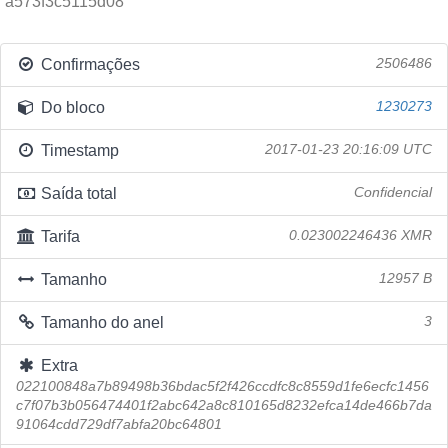
a573f3c5115d08
Confirmações
2506486
Do bloco
1230273
Timestamp
2017-01-23 20:16:09 UTC
Saída total
Confidencial
Tarifa
0.023002246436 XMR
Tamanho
12957 B
Tamanho do anel
3
Extra
022100848a7b89498b36bdac5f2f426ccdfc8c8559d1fe6ecfc1456
c7f07b3b056474401f2abc642a8c810165d8232efca14de466b7da
91064cdd729df7abfa20bc64801