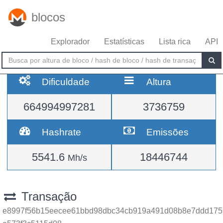
blocos
Explorador
Estatísticas
Lista rica
API
Dificuldade
Altura
664994997281
3736759
Hashrate
Emissões
5541.6
18446744
Mh/s
Transação
e8997f56b15eecee61bbd98dbc34cb919a491d08b8e7ddd175