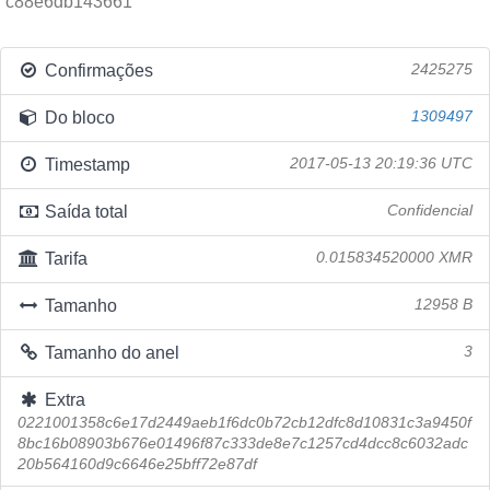
c88e6db143661
Confirmações
2425275
Do bloco
1309497
Timestamp
2017-05-13 20:19:36 UTC
Saída total
Confidencial
Tarifa
0.015834520000 XMR
Tamanho
12958 B
Tamanho do anel
3
Extra
0221001358c6e17d2449aeb1f6dc0b72cb12dfc8d10831c3a9450f
8bc16b08903b676e01496f87c333de8e7c1257cd4dcc8c6032adc
20b564160d9c6646e25bff72e87df