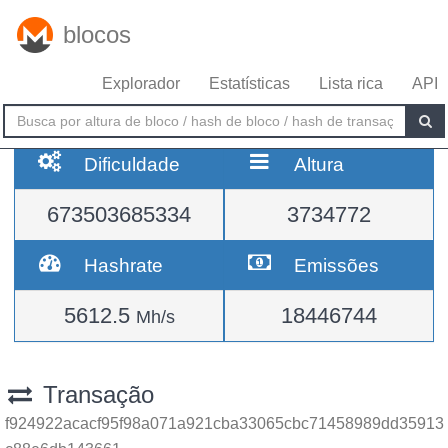
blocos
Explorador
Estatísticas
Lista rica
API
Dificuldade
Altura
673503685334
3734772
Hashrate
Emissões
5612.5
18446744
Mh/s
Transação
f924922acacf95f98a071a921cba33065cbc71458989dd35913