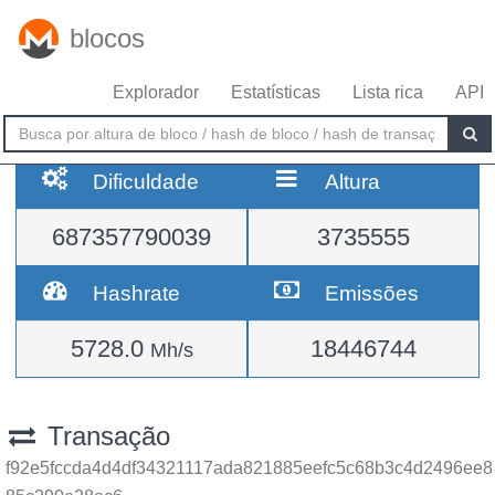
blocos
Explorador
Estatísticas
Lista rica
API
Dificuldade
Altura
687357790039
3735555
Hashrate
Emissões
5728.0
18446744
Mh/s
Transação
f92e5fccda4d4df34321117ada821885eefc5c68b3c4d2496ee8