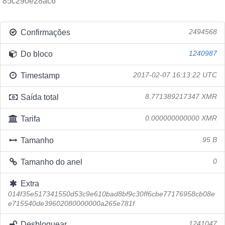
85c290e28ac6
Confirmações
2494568
Do bloco
1240987
Timestamp
2017-02-07 16:13:22 UTC
Saída total
8.771389217347 XMR
Tarifa
0.000000000000 XMR
Tamanho
95 B
Tamanho do anel
0
Extra
014f35e517341550d53c9e610bad8bf9c30ff6cbe77176958cb08e
e715540de39602080000000a265e781f
Desbloquear
1241047