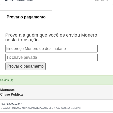
Provar o pagamento
Prove a alguém que você os enviou Monero
nesta transação:
Saídas (1)
Montante
Chave Pública
8.771389217347
cea60a61839b58ac6287b60808bd1af5ee38bcafd42c0dec1659d96dda1ab7db