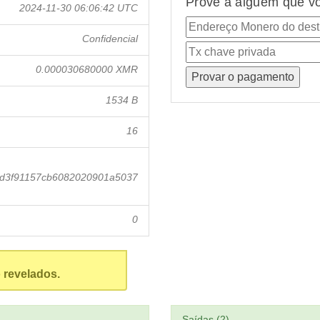
Prove a alguém que vo
2024-11-30 06:06:42 UTC
Confidencial
0.000030680000 XMR
1534 B
16
d3f91157cb6082020901a5037
0
 revelados.
Saídas (2)