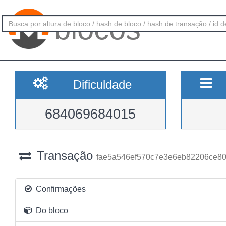
blocos
Dificuldade
684069684015
Transação
fae5a546ef570c7e3e6eb82206ce8
Confirmações
Do bloco