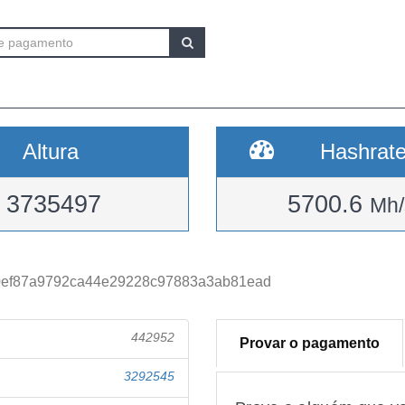
Altura
Hashrat
3735497
5700.6
Mh/
0ef87a9792ca44e29228c97883a3ab81ead
442952
Provar o pagamento
3292545