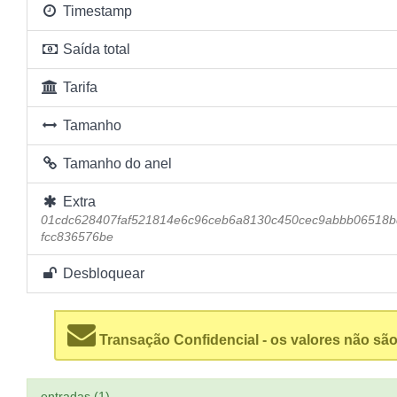
Timestamp
Saída total
Tarifa
Tamanho
Tamanho do anel
Extra
01cdc628407faf521814e6c96ceb6a8130c450cec9abbb06518b
fcc836576be
Desbloquear
Transação Confidencial - os valores não são
entradas (1)