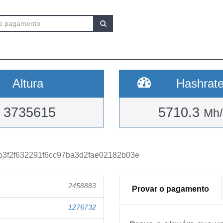
Altura
Hashrat
3735615
5710.3
Mh/
b3f2f632291f6cc97ba3d2fae02182b03e
2458883
Provar o pagamento
1276732