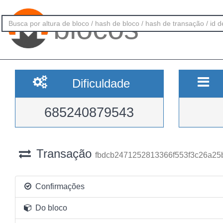
blocos
Dificuldade
685240879543
Transação
fbdcb2471252813366f553f3c26a25
Confirmações
Do bloco