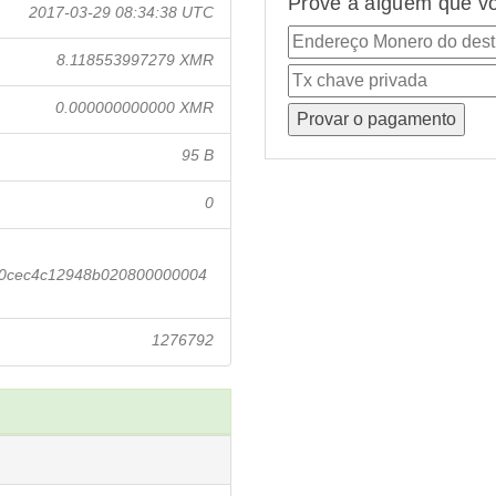
Prove a alguém que vo
2017-03-29 08:34:38 UTC
8.118553997279 XMR
0.000000000000 XMR
95 B
0
20cec4c12948b020800000004
1276792