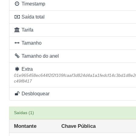
Timestamp
Saída total
Tarifa
Tamanho
Tamanho do anel
Extra
01e965458ec644f2f2f109fcaaf3d824d4a1a1fedcf14c3bd1d8e
c49f8417
Desbloquear
Saídas (1)
Montante
Chave Pública