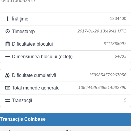
04ab1dd0a2427
Înălţime
1234400
Timestamp
2017-01-29 13:49:41 UTC
Dificultatea blocului
6111868097
Dimensiunea blocului (octeți)
64883
Dificultate cumulativă
1539854579967056
Total monede generate
13844485.685514982790
Tranzacții
5
Tranzacție Coinbase