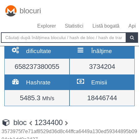
blocuri
Explorer
Statistici
Listă bogată
Api
dificultate
Înălţime
658237380055
3734204
Hashrate
Emisii
5485.3
18446744
Mh/s
bloc
1234400
3573975f7e71af8529d36d8c44ffca6449a130ed59344895b09