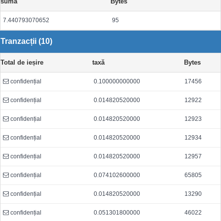
sumă
Bytes
7.440793070652
95
Tranzacții (10)
Total de ieșire
taxă
Bytes
confidențial
0.100000000000
17456
confidențial
0.014820520000
12922
confidențial
0.014820520000
12923
confidențial
0.014820520000
12934
confidențial
0.014820520000
12957
confidențial
0.074102600000
65805
confidențial
0.014820520000
13290
confidențial
0.051301800000
46022