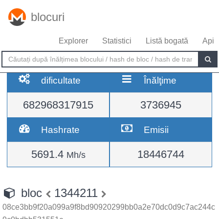
blocuri
Explorer
Statistici
Listă bogată
Api
dificultate
Înălţime
682968317915
3736945
Hashrate
Emisii
5691.4
18446744
Mh/s
bloc
1344211
08ce3bb9f20a099a9f8bd90920299bb0a2e70dc0d9c7ac244c