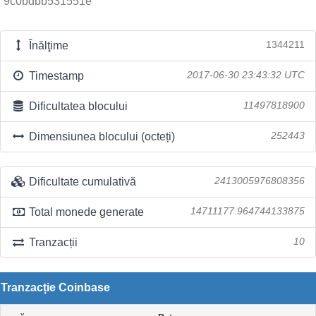
9c0bdbb531551e
Înălţime
1344211
Timestamp
2017-06-30 23:43:32 UTC
Dificultatea blocului
11497818900
Dimensiunea blocului (octeți)
252443
Dificultate cumulativă
2413005976808356
Total monede generate
14711177.964744133875
Tranzacții
10
Tranzacție Coinbase