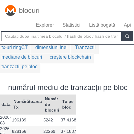
blocuri
Explorer
Statistici
Listă bogată
Api
tx-uri ringCT
dimensiuni inel
Tranzacții
mediane de blocuri
creștere blockchain
tranzacții pe bloc
numărul mediu de tranzacții pe bloc
Număr
Numărătoarea
Tx pe
data
de
Tx
bloc
blocuri
2026-
196139
5242
37.4168
08
2026-
828156
22269
37.1887