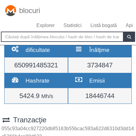
blocuri
Explorer
Statistici
Listă bogată
Api
dificultate
Înălţime
650991485321
3734847
Hashrate
Emisii
5424.9
18446744
Mh/s
Tranzacţie
055c93a04cc927220db85163b55bcac593a622d6310d3dd14