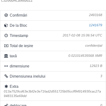
c5266b4ca98d622
Confirmări
2493168
De la Bloc
1241679
Timestamp
2017-02-08 15:06:54 UTC
Total de ieșire
confidențial
taxă
0.021014535568 XMR
dimensiune
12923 B
Dimensiunea inelului
3
Extra
013a7529cd63e3bf2e3e71fad2d551725b05ccff94914930cac27a
9483135e69dd
deblocare
0