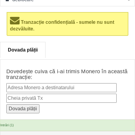
Tranzacție confidențială - sumele nu sunt
dezvăluite.
Dovada plății
Dovedește cuiva că i-ai trimis Monero în această
tranzacție:
Intrări (1)