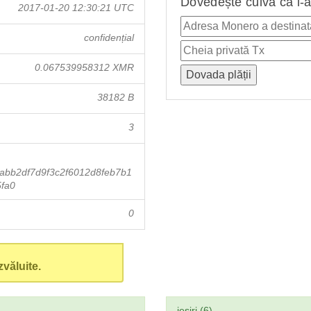
Dovedește cuiva că i-a
2017-01-20 12:30:21 UTC
confidențial
0.067539958312 XMR
38182 B
3
abb2df7d9f3c2f6012d8feb7b1
fa0
0
văluite.
ieşiri (6)