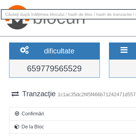
blocuri
dificultate
659779565529
Tranzacţie
1c1ac35dc2f45f466b71242471d55
Confirmări
De la Bloc