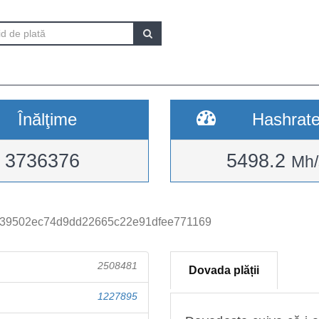
Înălţime
Hashrat
3736376
5498.2
Mh/
739502ec74d9dd22665c22e91dfee771169
2508481
Dovada plății
1227895