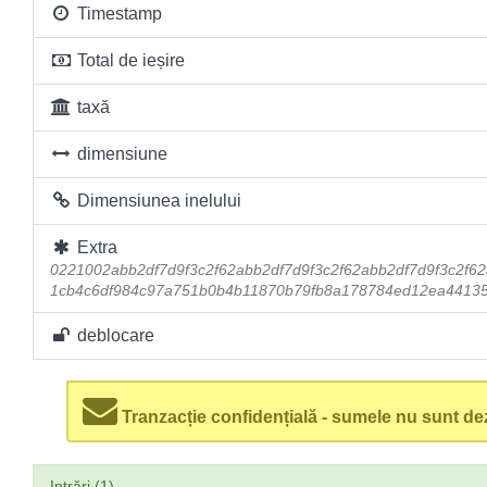
Timestamp
Total de ieșire
taxă
dimensiune
Dimensiunea inelului
Extra
0221002abb2df7d9f3c2f62abb2df7d9f3c2f62abb2df7d9f3c2f62
1cb4c6df984c97a751b0b4b11870b79fb8a178784ed12ea44135
deblocare
Tranzacție confidențială - sumele nu sunt dez
Intrări (1)