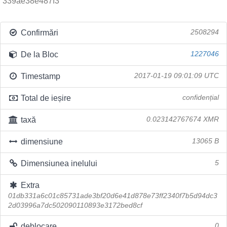
339ae38e487f3
Confirmări
2508294
De la Bloc
1227046
Timestamp
2017-01-19 09:01:09 UTC
Total de ieșire
confidențial
taxă
0.023142767674 XMR
dimensiune
13065 B
Dimensiunea inelului
5
Extra
01db331a6c01c85731ade3bf20d6e41d878e73ff2340f7b5d94dc3
2d03996a7dc502090110893e3172bed8cf
deblocare
0