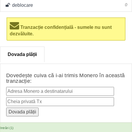
deblocare
0
Tranzacție confidențială - sumele nu sunt
dezvăluite.
Dovada plății
Dovedește cuiva că i-ai trimis Monero în această
tranzacție:
Intrări (1)