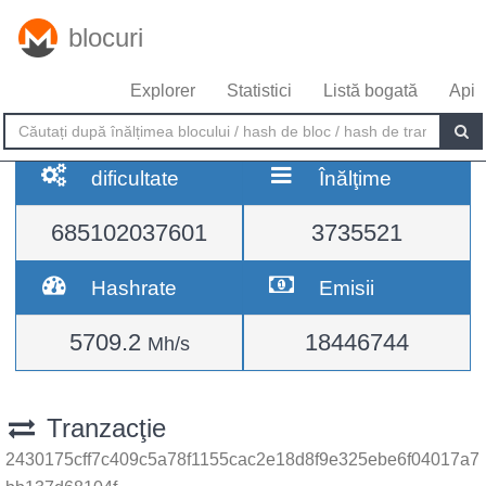
blocuri
Explorer
Statistici
Listă bogată
Api
dificultate
Înălţime
685102037601
3735521
Hashrate
Emisii
5709.2
18446744
Mh/s
Tranzacţie
2430175cff7c409c5a78f1155cac2e18d8f9e325ebe6f04017a7