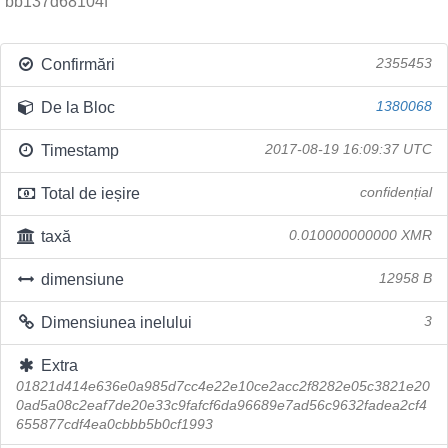
bb137d68104f
Confirmări
2355453
De la Bloc
1380068
Timestamp
2017-08-19 16:09:37 UTC
Total de ieșire
confidențial
taxă
0.010000000000 XMR
dimensiune
12958 B
Dimensiunea inelului
3
Extra
01821d414e636e0a985d7cc4e22e10ce2acc2f8282e05c3821e20
0ad5a08c2eaf7de20e33c9fafcf6da96689e7ad56c9632fadea2cf4
655877cdf4ea0cbbb5b0cf1993