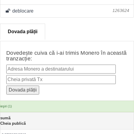
deblocare
1263624
Dovada plății
Dovedește cuiva că i-ai trimis Monero în această
tranzacție:
ieşiri (1)
sumă
Cheia publică