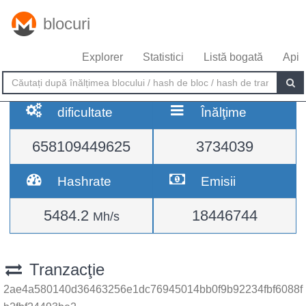
blocuri
Explorer
Statistici
Listă bogată
Api
dificultate
Înălţime
658109449625
3734039
Hashrate
Emisii
5484.2
18446744
Mh/s
Tranzacţie
2ae4a580140d36463256e1dc76945014bb0f9b92234fbf6088f