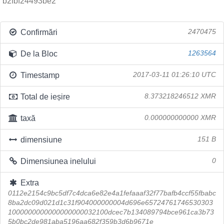
b2fbf24493be2
Confirmări
2470475
De la Bloc
1263564
Timestamp
2017-03-11 01:26:10 UTC
Total de ieșire
8.373218246512 XMR
taxă
0.000000000000 XMR
dimensiune
151 B
Dimensiunea inelului
0
Extra
0112e2154c9bc5df7c4dca6e82e4a1fefaaaf32f77bafb4ccf55fbabc
8ba2dc09d021d1c31f904000000004d696e65724761746530303
1000000000000000000032100dcec7b134089794bce961ca3b73
5b0bc2de981aba5196aa682f359b3d6b9671e