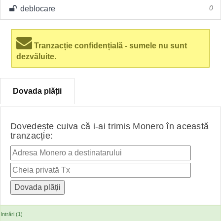
deblocare
0
Tranzacție confidențială - sumele nu sunt
dezvăluite.
Dovada plății
Dovedește cuiva că i-ai trimis Monero în această
tranzacție:
Intrări (1)