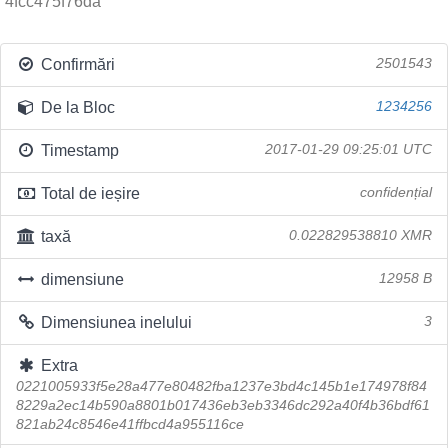
4fcc475f76da
Confirmări
2501543
De la Bloc
1234256
Timestamp
2017-01-29 09:25:01 UTC
Total de ieșire
confidențial
taxă
0.022829538810 XMR
dimensiune
12958 B
Dimensiunea inelului
3
Extra
0221005933f5e28a477e80482fba1237e3bd4c145b1e174978f84
8229a2ec14b590a8801b017436eb3eb3346dc292a40f4b36bdf61
821ab24c8546e41ffbcd4a955116ce