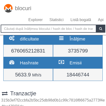
blocuri
Explorer
Statistici
Listă bogată
Api
dificultate
Înălţime
676065212831
3735799
Hashrate
Emisii
5633.9
18446744
Mh/s
Tranzacţie
315b3ef7f2ccbfa2b5bc25db98d0b1c99c7816f86675a2773f4e