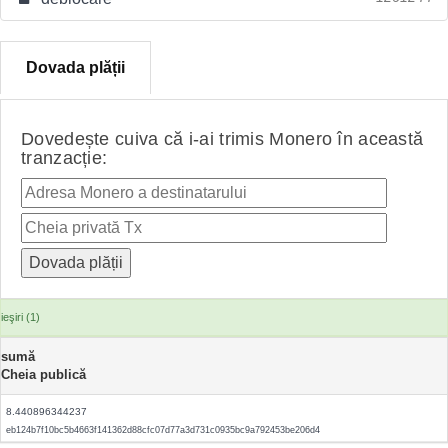
Dovada plății
Dovedește cuiva că i-ai trimis Monero în această
tranzacție:
ieşiri (1)
sumă
Cheia publică
8.440896344237
eb124b7f10bc5b4663f141362d88cfc07d77a3d731c0935bc9a792453be206d4