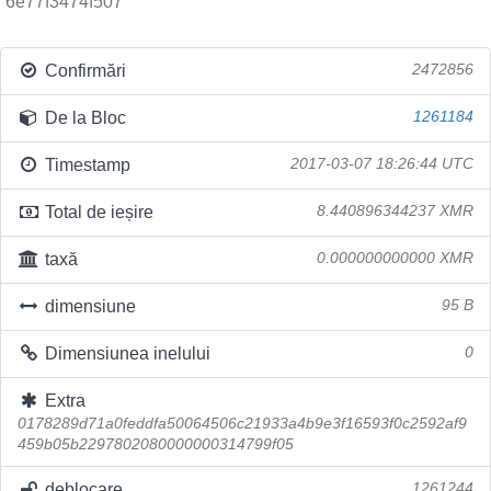
6e77f3474f507
Confirmări
2472856
De la Bloc
1261184
Timestamp
2017-03-07 18:26:44 UTC
Total de ieșire
8.440896344237 XMR
taxă
0.000000000000 XMR
dimensiune
95 B
Dimensiunea inelului
0
Extra
0178289d71a0feddfa50064506c21933a4b9e3f16593f0c2592af9
459b05b2297802080000000314799f05
deblocare
1261244