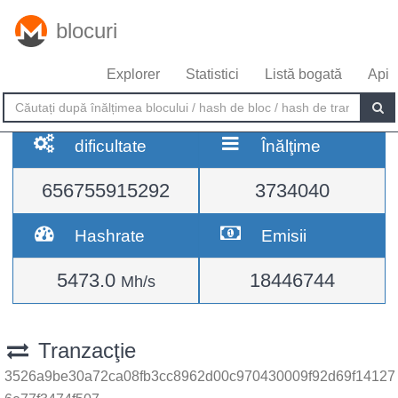
blocuri
Explorer
Statistici
Listă bogată
Api
dificultate
Înălţime
656755915292
3734040
Hashrate
Emisii
5473.0
18446744
Mh/s
Tranzacţie
3526a9be30a72ca08fb3cc8962d00c970430009f92d69f14127