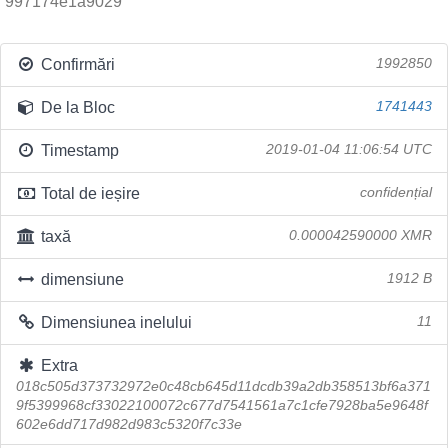
997174e1a9029
Confirmări
1992850
De la Bloc
1741443
Timestamp
2019-01-04 11:06:54 UTC
Total de ieșire
confidențial
taxă
0.000042590000 XMR
dimensiune
1912 B
Dimensiunea inelului
11
Extra
018c505d373732972e0c48cb645d11dcdb39a2db358513bf6a371
9f5399968cf33022100072c677d7541561a7c1cfe7928ba5e9648f
602e6dd717d982d983c5320f7c33e