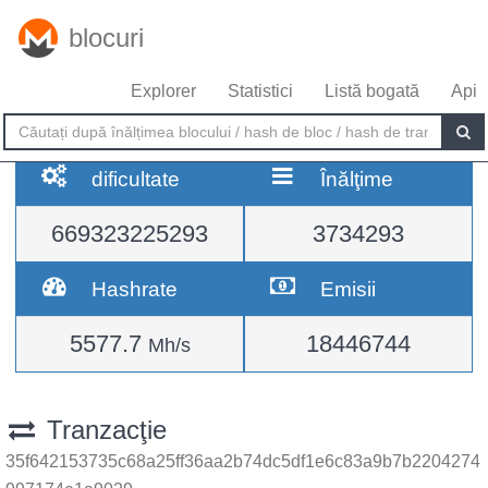
blocuri
Explorer
Statistici
Listă bogată
Api
dificultate
Înălţime
669323225293
3734293
Hashrate
Emisii
5577.7
18446744
Mh/s
Tranzacţie
35f642153735c68a25ff36aa2b74dc5df1e6c83a9b7b2204274