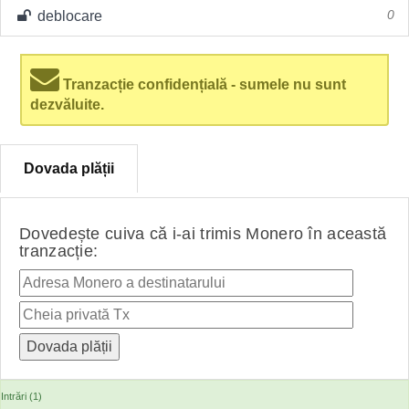
deblocare
0
Tranzacție confidențială - sumele nu sunt
dezvăluite.
Dovada plății
Dovedește cuiva că i-ai trimis Monero în această
tranzacție:
Intrări (1)