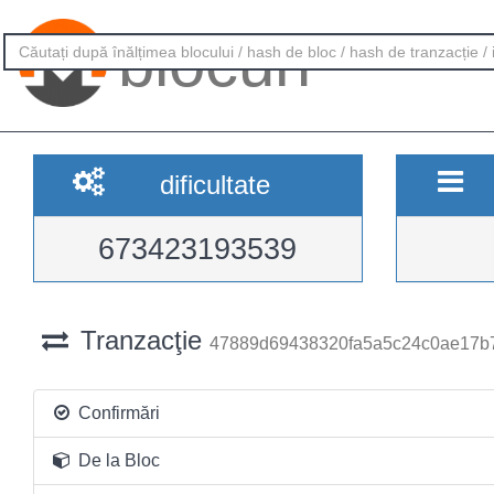
blocuri
dificultate
673423193539
Tranzacţie
47889d69438320fa5a5c24c0ae17b
Confirmări
De la Bloc