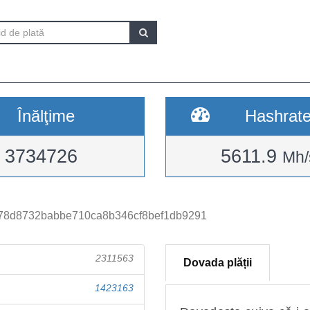
Înălţime
Hashrat
3734726
5611.9
Mh/
78d8732babbe710ca8b346cf8bef1db9291
2311563
Dovada plății
1423163