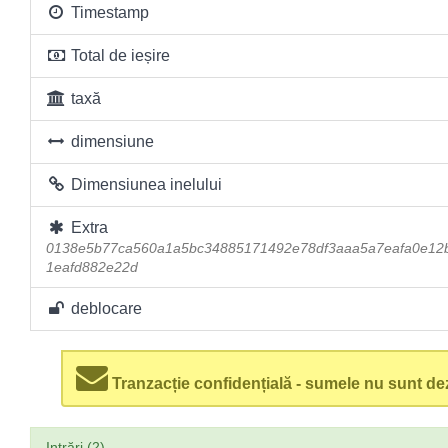
Timestamp
Total de ieșire
taxă
dimensiune
Dimensiunea inelului
Extra
0138e5b77ca560a1a5bc34885171492e78df3aaa5a7eafa0e12
1eafd882e22d
deblocare
Tranzacție confidențială - sumele nu sunt dez
Intrări (2)