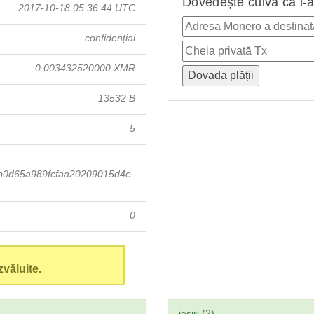
Dovedește cuiva că i-a
2017-10-18 05:36:44 UTC
confidențial
0.003432520000 XMR
13532 B
5
b0d65a989fcfaa20209015d4e
0
văluite.
ieşiri (2)