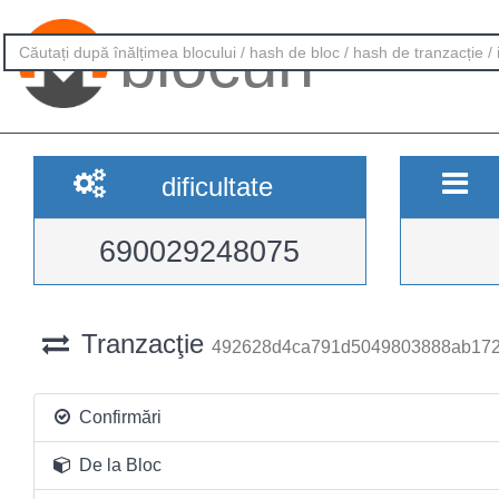
blocuri
dificultate
690029248075
Tranzacţie
492628d4ca791d5049803888ab172
Confirmări
De la Bloc