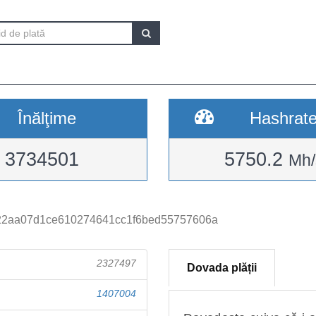
Înălţime
Hashrat
3734501
5750.2
Mh/
2aa07d1ce610274641cc1f6bed55757606a
2327497
Dovada plății
1407004