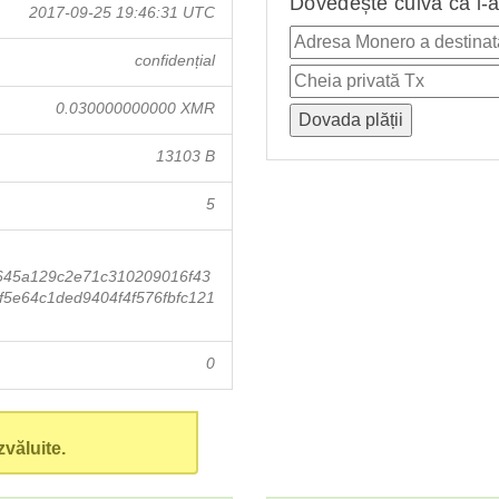
Dovedește cuiva că i-a
2017-09-25 19:46:31 UTC
confidențial
0.030000000000 XMR
13103 B
5
645a129c2e71c310209016f43
5e64c1ded9404f4f576fbfc121
0
văluite.