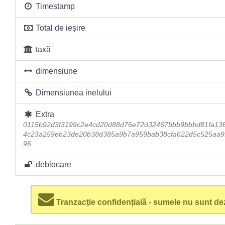
Timestamp
Total de ieșire
taxă
dimensiune
Dimensiunea inelului
Extra
0115b92d3f3199c2e4cd20d88d76e72d32467bbb9bbbd81fa13
4c23a259eb23de20b38d385a9b7a959bab38cfa622d5c525aa9f
96
deblocare
Tranzacție confidențială - sumele nu sunt dez