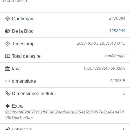
37cca76973
Confirmări
2476394
De la Bloc
1258299
Timestamp
2017-03-03 18:31:40 UTC
Total de ieșire
confidențial
taxă
0.017325950759 XMR
dimensiune
12923 B
Dimensiunea inelului
3
Extra
0134b4bf698697c51fb65e529dd6d8a3854155f3497e3be6ed474
c091bcf1cb3a5
deblocare
0