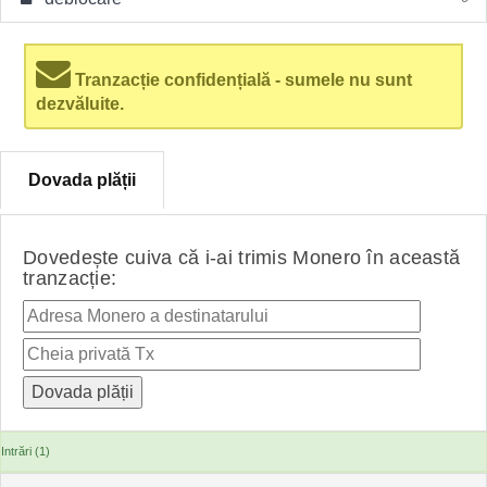
Tranzacție confidențială - sumele nu sunt
dezvăluite.
Dovada plății
Dovedește cuiva că i-ai trimis Monero în această
tranzacție:
Intrări (1)