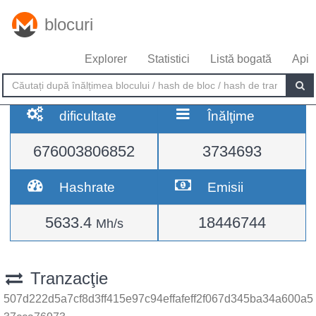
blocuri
Explorer
Statistici
Listă bogată
Api
dificultate
Înălţime
676003806852
3734693
Hashrate
Emisii
5633.4
18446744
Mh/s
Tranzacţie
507d222d5a7cf8d3ff415e97c94effafeff2f067d345ba34a600a5