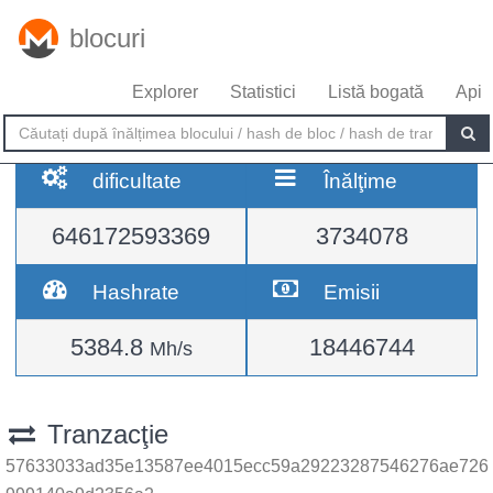
blocuri
Explorer
Statistici
Listă bogată
Api
dificultate
Înălţime
646172593369
3734078
Hashrate
Emisii
5384.8
18446744
Mh/s
Tranzacţie
57633033ad35e13587ee4015ecc59a29223287546276ae726