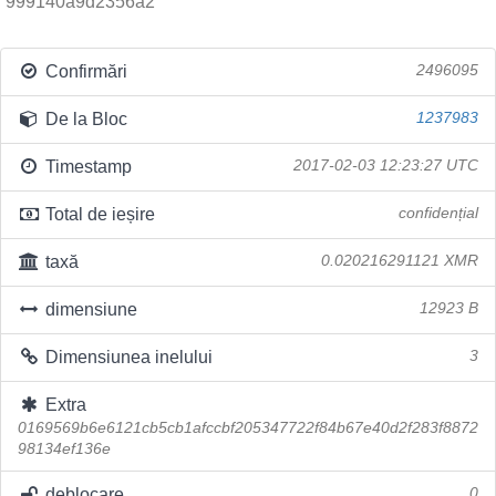
999140a9d2356a2
Confirmări
2496095
De la Bloc
1237983
Timestamp
2017-02-03 12:23:27 UTC
Total de ieșire
confidențial
taxă
0.020216291121 XMR
dimensiune
12923 B
Dimensiunea inelului
3
Extra
0169569b6e6121cb5cb1afccbf205347722f84b67e40d2f283f8872
98134ef136e
deblocare
0