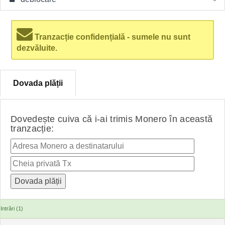
Tranzacție confidențială - sumele nu sunt
dezvăluite.
Dovada plății
Dovedește cuiva că i-ai trimis Monero în această
tranzacție:
Intrări (1)