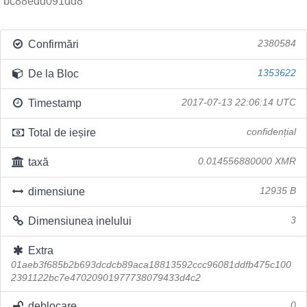
bc88edd091dd8
Confirmări
2380584
De la Bloc
1353622
Timestamp
2017-07-13 22:06:14 UTC
Total de ieșire
confidențial
taxă
0.014556880000 XMR
dimensiune
12935 B
Dimensiunea inelului
3
Extra
01aeb3f685b2b693dcdcb89aca18813592ccc96081ddfb475c100
2391122bc7e47020901977738079433d4c2
deblocare
0