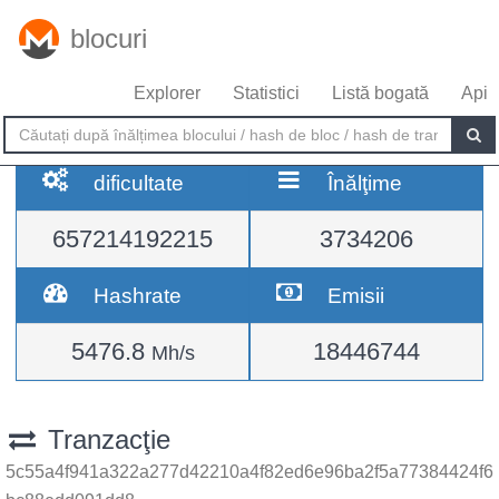
blocuri
Explorer
Statistici
Listă bogată
Api
dificultate
Înălţime
657214192215
3734206
Hashrate
Emisii
5476.8
18446744
Mh/s
Tranzacţie
5c55a4f941a322a277d42210a4f82ed6e96ba2f5a77384424f6