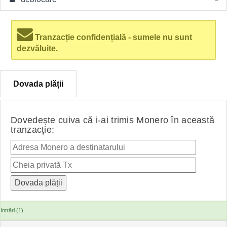
Tranzacție confidențială - sumele nu sunt
dezvăluite.
Dovada plății
Dovedește cuiva că i-ai trimis Monero în această
tranzacție:
Intrări (1)