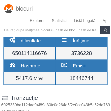
blocuri
Explorer
Statistici
Listă bogată
Api
dificultate
Înălţime
650114116676
3736228
Hashrate
Emisii
5417.6
18446744
Mh/s
Tranzacţie
6025339ba112daa04f89e80fc0d264a5f2e0cc043b5c52da769