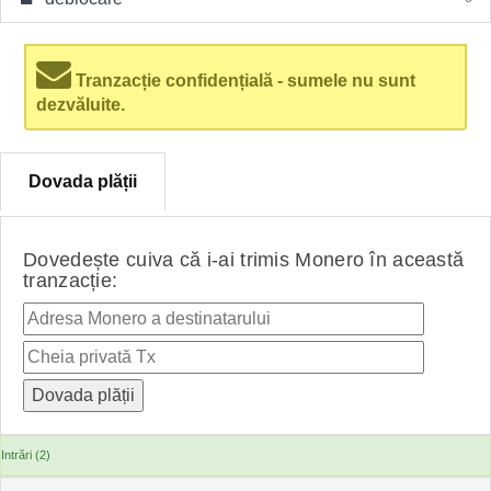
Tranzacție confidențială - sumele nu sunt
dezvăluite.
Dovada plății
Dovedește cuiva că i-ai trimis Monero în această
tranzacție:
Intrări (2)