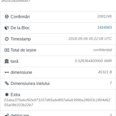
a4283fba98b67
Confirmări
2081245
De la Bloc
1654983
Timestamp
2018-09-06 00:22:08 UTC
Total de ieșire
confidențial
taxă
0.028364400000 XMR
dimensiune
45321 B
Dimensiunea inelului
7
Extra
01aba370a6cf92e973157d65ebd897a6eb399be28603c1804d62
55a09b333b22b7
deblocare
0