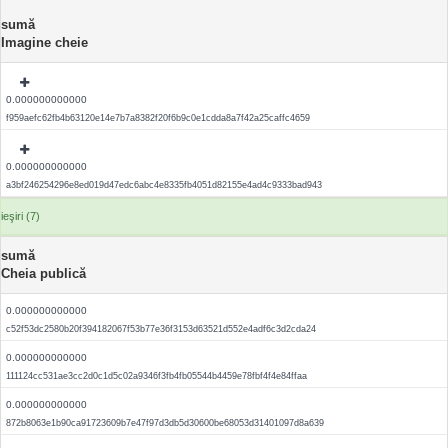
sumă
Imagine cheie
0.000000000000
f959aefc62fb4b63120e14e7b7a8382f20f6b9c0e1cdda8a7f42a25caffc4659
0.000000000000
a3bf246254296e8ed019d47edc6abc4e8335fb4051d82155e4ad4c9333bad943
ieşiri (7)
sumă
Cheia publică
0.000000000000
c52f53dc2580b20f394182067f53b77e36f3153d63521d552e4adf6c3d2cda24
0.000000000000
111124cc531ae3cc2d0c1d5c02a9346f3fb4fb05544b4459e78fbf4f4e84ffaa
0.000000000000
872b8063e1b90ca91723609b7e47f97d3db5d30600be68053d31401097d8a639