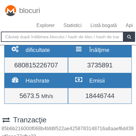
blocuri
Explorer
Statistici
Listă bogată
Api
dificultate
Înălţime
680815226707
3735891
Hashrate
Emisii
5673.5
18446744
Mh/s
Tranzacţie
85b6b216000f068b4bfd8522ae4258783148716a8aaef6d439