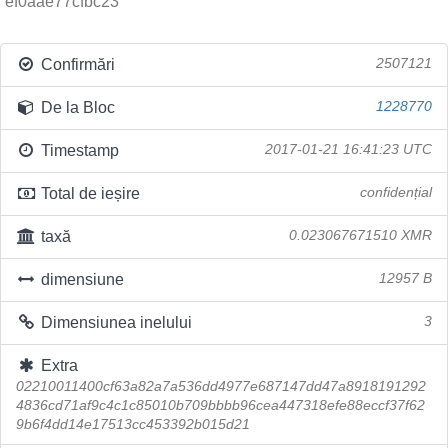
ef0aae77cfbc23
Confirmări
2507121
De la Bloc
1228770
Timestamp
2017-01-21 16:41:23 UTC
Total de ieșire
confidențial
taxă
0.023067671510 XMR
dimensiune
12957 B
Dimensiunea inelului
3
Extra
02210011400cf63a82a7a536dd4977e687147dd47a8918191292
4836cd71af9c4c1c85010b709bbbb96cea447318efe88eccf37f62
9b6f4dd14e17513cc453392b015d21