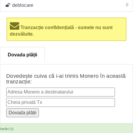
deblocare
0
Tranzacție confidențială - sumele nu sunt
dezvăluite.
Dovada plății
Dovedește cuiva că i-ai trimis Monero în această
tranzacție:
Intrări (1)