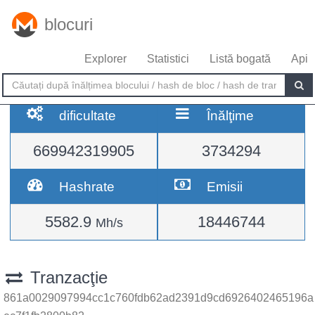
blocuri
Explorer
Statistici
Listă bogată
Api
dificultate
Înălţime
669942319905
3734294
Hashrate
Emisii
5582.9
18446744
Mh/s
Tranzacţie
861a0029097994cc1c760fdb62ad2391d9cd6926402465196a