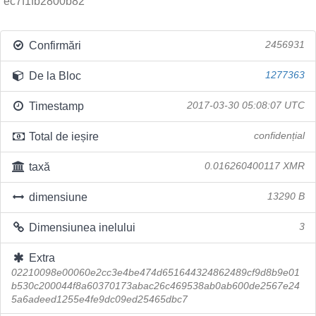
ec7f1fb2800b82
Confirmări
2456931
De la Bloc
1277363
Timestamp
2017-03-30 05:08:07 UTC
Total de ieșire
confidențial
taxă
0.016260400117 XMR
dimensiune
13290 B
Dimensiunea inelului
3
Extra
02210098e00060e2cc3e4be474d651644324862489cf9d8b9e01
b530c200044f8a60370173abac26c469538ab0ab600de2567e24
5a6adeed1255e4fe9dc09ed25465dbc7