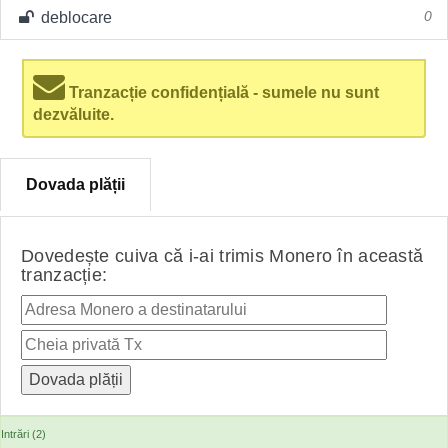
deblocare
0
Tranzacție confidențială - sumele nu sunt
dezvăluite.
Dovada plății
Dovedește cuiva că i-ai trimis Monero în această
tranzacție:
Intrări (2)