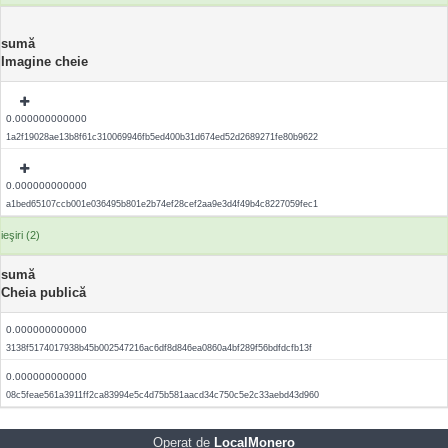
sumă
Imagine cheie
0.000000000000
1a2f19028ae13b8f61c310069946fb5ed400b31d674ed52d2689271fe80b9622
0.000000000000
a1bed65107ccb001e036495b801e2b74ef28cef2aa9e3d4f49b4c8227059fec1
ieşiri (2)
sumă
Cheia publică
0.000000000000
3138f5174017938b45b002547216ac6df8d846ea0860a4bf289f56bdfdcfb13f
0.000000000000
08c5feae561a3911ff2ca83994e5c4d75b581aacd34c750c5e2c33aebd43d960
Operat de
LocalMonero