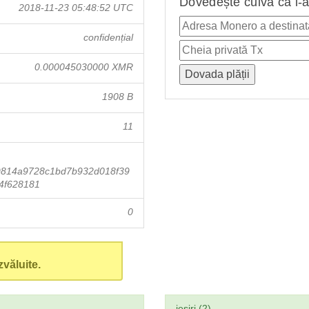
Dovedește cuiva că i-a
2018-11-23 05:48:52 UTC
confidențial
0.000045030000 XMR
1908 B
11
9814a9728c1bd7b932d018f39
4f628181
0
văluite.
ieşiri (2)