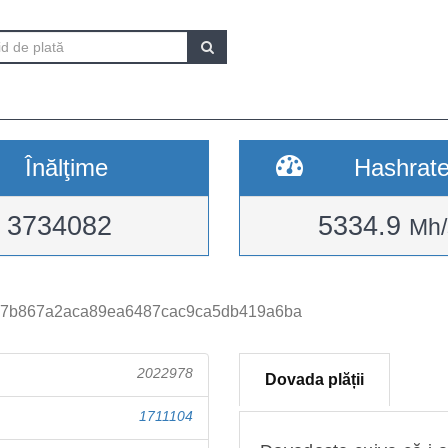
Înălţime
Hashrat
3734082
5334.9
Mh/
d7b867a2aca89ea6487cac9ca5db419a6ba
2022978
Dovada plății
1711104