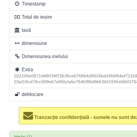
Timestamp
Total de ieșire
taxă
dimensiune
Dimensiunea inelului
Extra
022100e0871d49034f33b36ce676864d9924bdd366f64af721b
03af19cd74cc599eb7d45b2a6e764bf96d9b63b5155fcb6b0376
deblocare
Tranzacție confidențială - sumele nu sunt dez
Intrări (1)