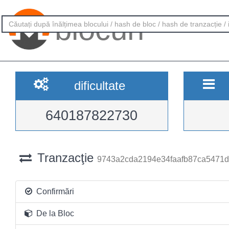
blocuri
dificultate
640187822730
Tranzacţie
9743a2cda2194e34faafb87ca5471
Confirmări
De la Bloc