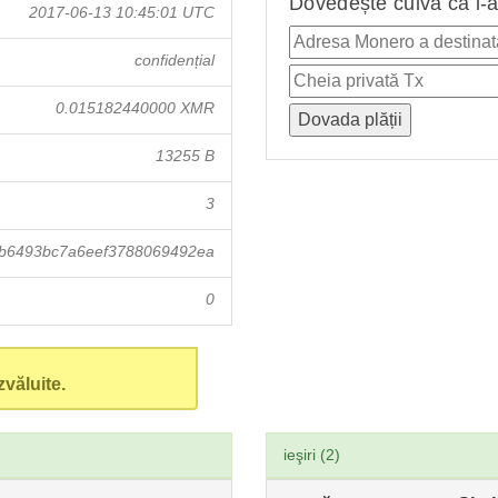
Dovedește cuiva că i-a
2017-06-13 10:45:01 UTC
confidențial
0.015182440000 XMR
13255 B
3
b6493bc7a6eef3788069492ea
0
văluite.
ieşiri (2)