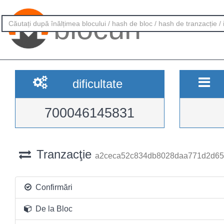
blocuri
dificultate
700046145831
Tranzacţie
a2ceca52c834db8028daa771d2d65
Confirmări
De la Bloc