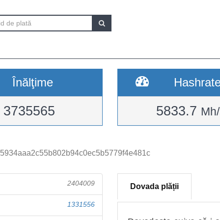
Înălţime
Hashrat
3735565
5833.7
Mh/
5934aaa2c55b802b94c0ec5b5779f4e481c
2404009
Dovada plății
1331556