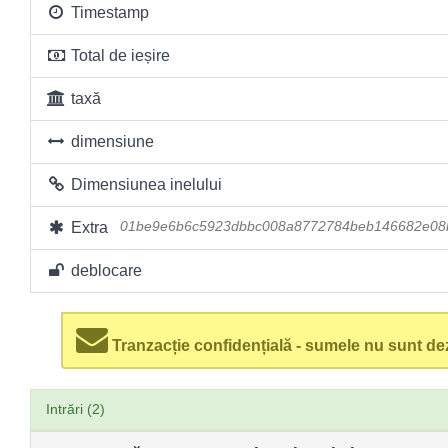
Timestamp
Total de ieșire
taxă
dimensiune
Dimensiunea inelului
Extra
01be9e6b6c5923dbbc008a8772784beb146682e08
deblocare
Tranzacție confidențială - sumele nu sunt dez
Intrări (2)